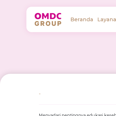
Beranda
Layan
-
Menyadari pentingnya edukasi keseh