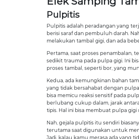
Efek Samping Tam
Pulpitis
Pulpitis adalah peradangan yang terja
berisi saraf dan pembuluh darah. Nah,
melakukan tambal gigi, dan ada bebe
Pertama, saat proses penambalan, 
sedikit trauma pada pulpa gigi. Ini b
proses tambal, seperti bor, yang 
Kedua, ada kemungkinan bahan tamb
yang tidak bersahabat dengan pulpa 
bisa memicu reaksi sensitif pada pul
berlubang cukup dalam, jarak antar
tipis. Hal ini bisa membuat pulpa gigi 
Nah, gejala pulpitis itu sendiri biasa
terutama saat digunakan untuk meng
Jadi, kalau kamu merasa ada yang tida