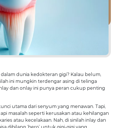
y dalam dunia kedokteran gigi? Kalau belum,
ilah ini mungkin terdengar asing di telinga
nlay dan onlay ini punya peran cukup penting
u kunci utama dari senyum yang menawan. Tapi,
dapi masalah seperti kerusakan atau kehilangan
karies atau kecelakaan. Nah, di sinilah inlay dan
isa dibilang ‘hero’ untuk gigi-gigi yang