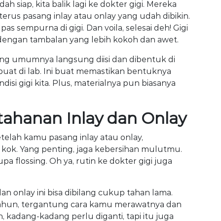
ah siap, kita balik lagi ke dokter gigi. Mereka
terus pasang inlay atau onlay yang udah dibikin.
 pas sempurna di gigi. Dan voila, selesai deh! Gigi
 dengan tambalan yang lebih kokoh dan awet.
ang umumnya langsung diisi dan dibentuk di
ibuat di lab. Ini buat memastikan bentuknya
disi gigi kita. Plus, materialnya pun biasanya
ahanan Inlay dan Onlay
telah kamu pasang inlay atau onlay,
ok. Yang penting, jaga kebersihan mulutmu.
upa flossing. Oh ya, rutin ke dokter gigi juga
dan onlay ini bisa dibilang cukup tahan lama.
 tahun, tergantung cara kamu merawatnya dan
h, kadang-kadang perlu diganti, tapi itu juga