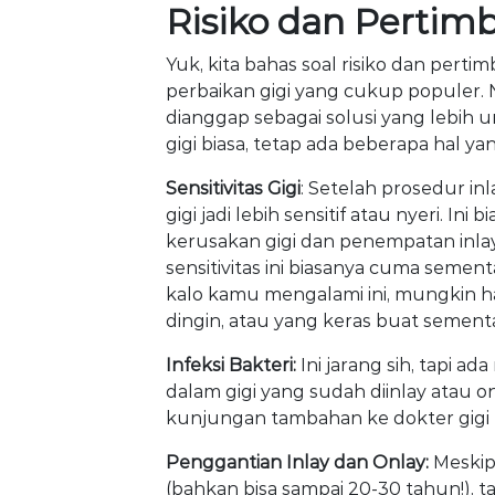
Risiko dan Perti
Yuk, kita bahas soal risiko dan pert
perbaikan gigi yang cukup populer. 
dianggap sebagai solusi yang lebih
gigi biasa, tetap ada beberapa hal y
Sensitivitas Gigi
: Setelah prosedur in
gigi jadi lebih sensitif atau nyeri. In
kerusakan gigi dan penempatan inlay/o
sensitivitas ini biasanya cuma semen
kalo kamu mengalami ini, mungkin h
dingin, atau yang keras buat sement
Infeksi Bakteri:
Ini jarang sih, tapi ad
dalam gigi yang sudah diinlay atau on
kunjungan tambahan ke dokter gigi b
Penggantian Inlay dan Onlay:
Meskip
(bahkan bisa sampai 20-30 tahun!), tap