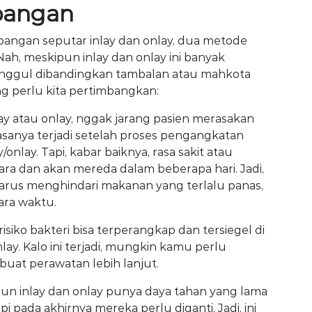
mbangan
imbangan seputar inlay dan onlay, dua metode
Nah, meskipun inlay dan onlay ini banyak
 unggul dibandingkan tambalan atau mahkota
ang perlu kita pertimbangkan:
lay atau onlay, nggak jarang pasien merasakan
i biasanya terjadi setelah proses pengangkatan
nlay. Tapi, kabar baiknya, rasa sakit atau
tara dan akan mereda dalam beberapa hari. Jadi,
arus menghindari makanan yang terlalu panas,
ara waktu.
a risiko bakteri bisa terperangkap dan tersiegel di
lay. Kalo ini terjadi, mungkin kamu perlu
uat perawatan lebih lanjut.
un inlay dan onlay punya daya tahan yang lama
i pada akhirnya mereka perlu diganti. Jadi, ini